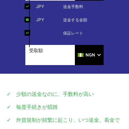
Loading...
JPY
送金手数料
Loading...
JPY
送金する金額
Loading...
保証レート
受取額
Loading...
NGN
✓
少額の送金なのに、手数料が高い
✓
毎度手続きが煩雑
✓
外貨規制が頻繁に起こり、いつ送金、着金で